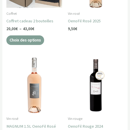
peuvent
être
Coffret
Vin rosé
choisies
Coffret cadeau 2 bouteilles
OenoFil Rosé 2025
sur
la
20,00
€
–
43,00
€
9,50
€
page
Choix des options
du
produit
Vin rosé
Vin rouge
MAGNUM 1.5L OenoFil Rosé
OenoFil Rouge 2024