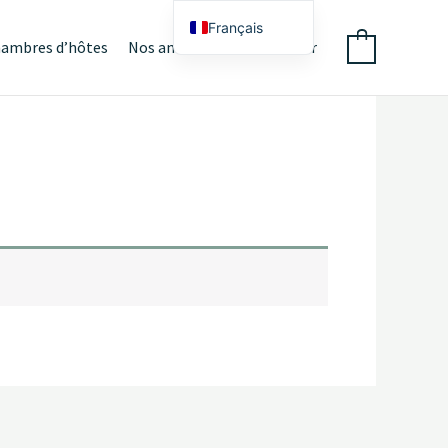
Français
hambres d’hôtes
Nos amis
Nous contacter
0
English (UK)