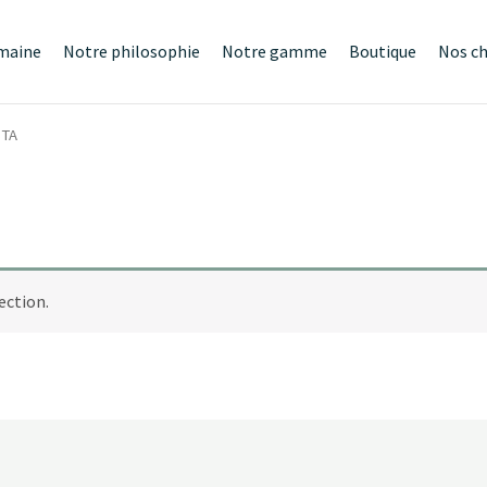
maine
Notre philosophie
Notre gamme
Boutique
Nos c
STA
ection.