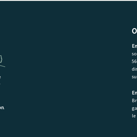
O
En
so
56
di
su
e
r
En
Br
on
.
ga
le